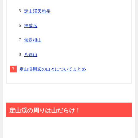
定山渓天狗岳
神威岳
無意根山
八剣山
定山渓周辺の山々についてまとめ
定山渓の周りは山だらけ！