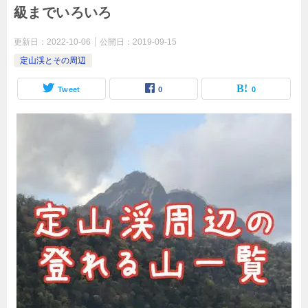
級までいろいろ
更新日：
2022-10-06
公開日：
2019-09-15
定山渓とその周辺
Tweet
0
0