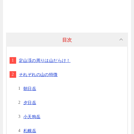
目次
定山渓の周りは山だらけ！
それぞれの山の特徴
朝日岳
夕日岳
小天狗岳
札幌岳