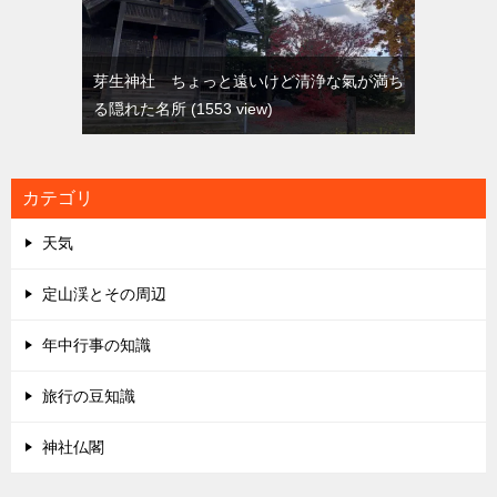
芽生神社 ちょっと遠いけど清浄な氣が満ち
る隠れた名所
1553 view
カテゴリ
天気
定山渓とその周辺
年中行事の知識
旅行の豆知識
神社仏閣