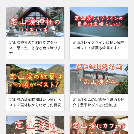
定山渓神社のご利益やアクセ
定山渓レイクラインは良い観光
ス、思ったことなど色々綴りま
スポット！紅葉も綺麗です♪
す
定山渓の紅葉時期はいつ頃がベ
定山渓ダムの写真から魅力を紹
スト？実体験からわかった目安
介｜豊平峡ダムとは別だよ！