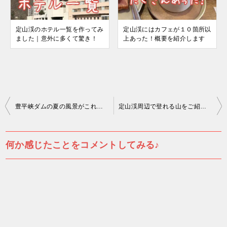
定山渓のホテル一覧を作ってみ
定山渓にはカフェが１０箇所以
ました｜意外に多くて驚き！
上あった！概要を紹介します
投
豊平峡ダムの夏の風景がこれ！展望台や資料館にも行きました
定山渓周辺で登れる山をご紹介｜初級から中級までいろいろ
稿
ナ
何か感じたことをコメントしてみる♪
ビ
ゲ
ー
シ
ョ