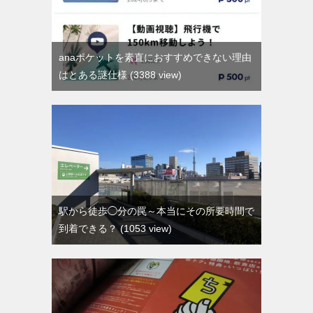
anaポケットを素直におすすめできない理由
はとある謎仕様
3388 view
駅から徒歩◯分の罠～本当にその所要時間で
到着できる？
1053 view