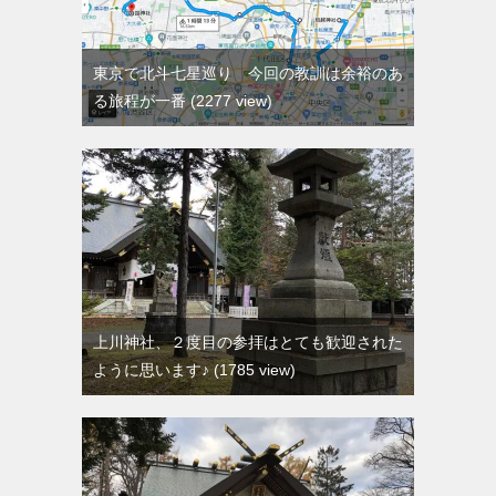
東京で北斗七星巡り 今回の教訓は余裕のあ
る旅程が一番
2277 view
上川神社、２度目の参拝はとても歓迎された
ように思います♪
1785 view