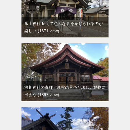
永山神社 広くて色んな氣を感じられるのが
楽しい
1671 view
深川神社の参拝 晩秋の景色と珍しい動物に
出会う
1397 view