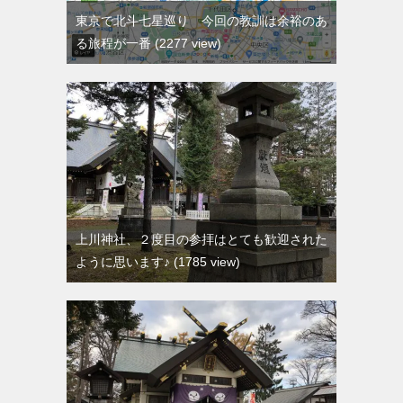
東京で北斗七星巡り 今回の教訓は余裕のあ
る旅程が一番
2277 view
上川神社、２度目の参拝はとても歓迎された
ように思います♪
1785 view