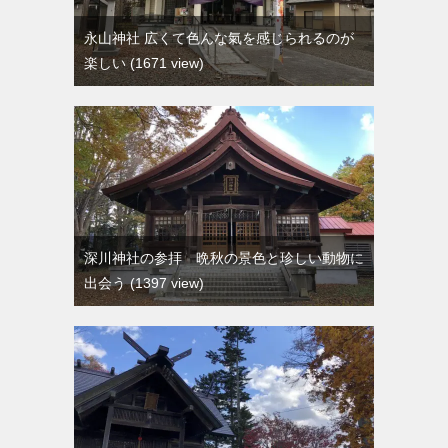
永山神社 広くて色んな氣を感じられるのが
楽しい
1671 view
深川神社の参拝 晩秋の景色と珍しい動物に
出会う
1397 view