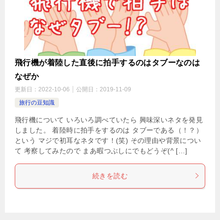
飛行機が着陸した直後に拍手するのはタブーなのは
なぜか
更新日：
2022-10-06
公開日：
2019-11-09
旅行の豆知識
飛行機について いろいろ調べていたら 興味深いネタを発見
しました。 着陸時に拍手をするのは タブーである（！？）
という マジで初耳なネタです！(笑) その理由や背景につい
て 考察してみたので まあ暇つぶしにでもどうぞ(^ […]
続きを読む