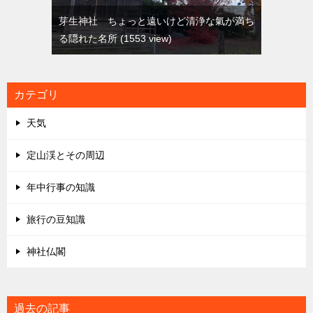
芽生神社 ちょっと遠いけど清浄な氣が満ち
る隠れた名所
1553 view
カテゴリ
天気
定山渓とその周辺
年中行事の知識
旅行の豆知識
神社仏閣
過去の記事