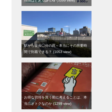
理由はとある謎仕様
3399 view
駅から徒歩◯分の罠～本当にその所要時
間で到着できる？
1053 view
お得な切符を買う前に考えることは、本
当にオトクなのか
1299 view