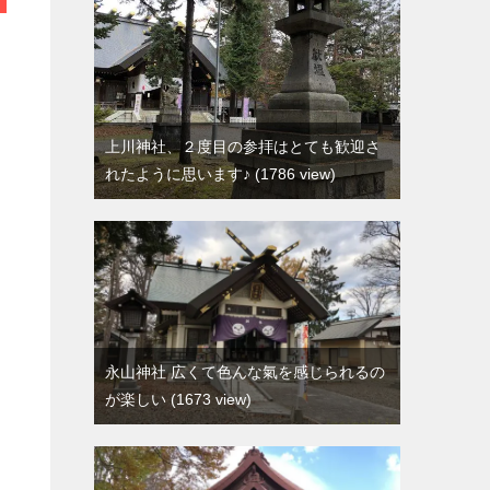
上川神社、２度目の参拝はとても歓迎さ
れたように思います♪
1786 view
永山神社 広くて色んな氣を感じられるの
が楽しい
1673 view