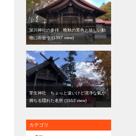
深川神社の参拝 晩秋の景色と珍しい動
物に出会う
1397 view
芽生神社 ちょっと遠いけど清浄な氣が
満ちる隠れた名所
1553 view
カテゴリ