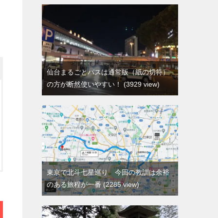
仙台まるごとパスは通常版（紙の切符）
の方が断然使いやすい！
3929 view
東京で北斗七星巡り 今回の教訓は余裕
のある旅程が一番
2285 view